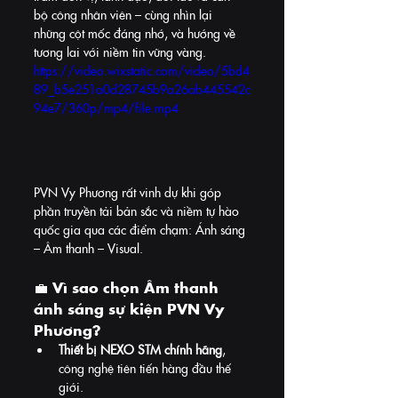
bộ công nhân viên – cùng nhìn lại 
những cột mốc đáng nhớ, và hướng về 
tương lai với niềm tin vững vàng.
https://video.wixstatic.com/video/5bd4
89_b5e251a0d28745b9a26ab445542c
94e7/360p/mp4/file.mp4
PVN Vy Phương rất vinh dự khi góp 
phần truyền tải bản sắc và niềm tự hào 
quốc gia qua các điểm chạm: Ánh sáng 
– Âm thanh – Visual.
💼 Vì sao chọn 
Âm thanh 
ánh sáng sự kiện PVN Vy 
Phương
?
Thiết bị NEXO STM chính hãng
, 
công nghệ tiên tiến hàng đầu thế 
giới.