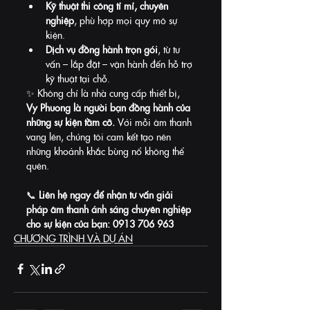
Kỹ thuật thi công tỉ mỉ, chuyên 
nghiệp
, phù hợp mọi quy mô sự 
kiện.
Dịch vụ đồng hành trọn gói
, từ tư 
vấn – lắp đặt – vận hành đến hỗ trợ 
kỹ thuật tại chỗ.
✨ Không chỉ là nhà cung cấp thiết bị, 
Vy Phuong là người bạn đồng hành của 
những sự kiện tầm cỡ. 
Với mỗi âm thanh 
vang lên, chúng tôi cam kết tạo nên 
những khoảnh khắc bùng nổ không thể 
quên.
📞 
Liên hệ ngay để nhận tư vấn giải 
pháp âm thanh ánh sáng chuyên nghiệp 
cho sự kiện của bạn: 0913 706 963
CHƯƠNG TRÌNH VÀ DỰ ÁN