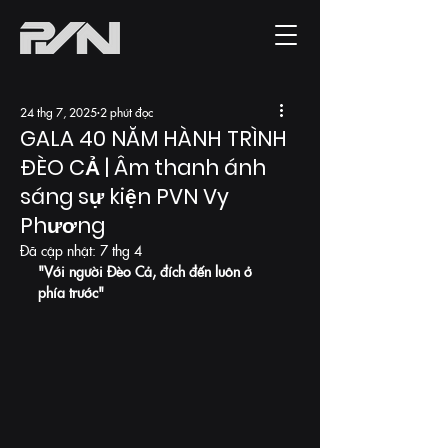
24 thg 7, 2025
2 phút đọc
GALA 40 NĂM HÀNH TRÌNH
ĐÈO CẢ | Âm thanh ánh
sáng sự kiện PVN Vy
Phương
Đã cập nhật:
7 thg 4
"Với người Đèo Cả, đích đến luôn ở 
phía trước"