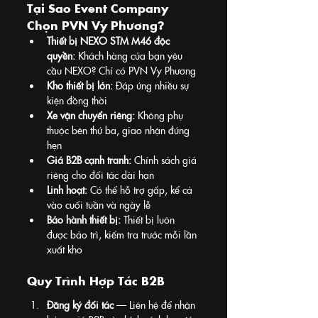
Tại Sao Event Company 
Chọn PVN Vy Phương?
Thiết bị NEXO STM M46 độc 
quyền:
 Khách hàng của bạn yêu 
cầu NEXO? Chỉ có PVN Vy Phương
Kho thiết bị lớn:
 Đáp ứng nhiều sự 
kiện đồng thời
Xe vận chuyển riêng:
 Không phụ 
thuộc bên thứ ba, giao nhận đúng 
hẹn
Giá B2B cạnh tranh:
 Chính sách giá 
riêng cho đối tác dài hạn
Linh hoạt:
 Có thể hỗ trợ gấp, kể cả 
vào cuối tuần và ngày lễ
Bảo hành thiết bị:
 Thiết bị luôn 
được bảo trì, kiểm tra trước mỗi lần 
xuất kho
Quy Trình Hợp Tác B2B
Đăng ký đối tác
 — Liên hệ để nhận 