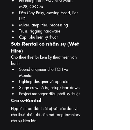
Hệ thống loa NEXO STM M46, 
M28, GEO M
Đèn Clay Paky, Moving Head, Par 
LED
Mixer, amplifier, processing
Truss, rigging hardware
Cáp, phụ kiện kỹ thuật
Sub-Rental có nhân sự (Wet 
Hire)
Cho thuê thiết bị kèm kỹ thuật viên vận 
hành:
Sound engineer cho FOH và 
Monitor
Lighting designer và operator
Stage crew hỗ trợ setup/tear-down
Project manager điều phối kỹ thuật
Cross-Rental
Hợp tác trao đổi thiết bị với các đơn vị 
cho thuê khác khi cần mở rộng inventory 
cho sự kiện lớn.