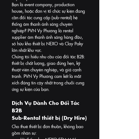
Bạn là event company, production 
house, hoặc đơn vị tổ chức sự kiện đang 
cần đối tác cung cấp (sub-rental) hệ 
thống âm thanh ánh sáng chuyên 
nghiệp? PVN Vy Phương là rental 
supplier âm thanh ánh sáng hàng đầu, 
sở hữu kho thiết bị NEXO và Clay Paky 
lớn nhất khu vực.
Chúng tôi hiểu nhu cầu của đối tác B2B: 
thiết bị chất lượng, giao đúng hẹn, kỹ 
thuật viên chuyên nghiệp, và giá cạnh 
tranh. PVN Vy Phương cam kết là mắt 
xích đáng tin cậy nhất trong chuỗi cung 
ứng sự kiện của bạn.
Dịch Vụ Dành Cho Đối Tác 
B2B
Sub-Rental thiết bị (Dry Hire)
Cho thuê thiết bị đơn thuần, không bao 
gồm nhân sự: