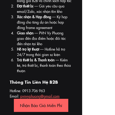
bảng giá B2B và chính sách hợp tác
Đặt thiết bị
 — Gửi yêu cầu qua 
email/Zalo, xác nhận tồn kho
Xác nhận & Hợp đồng
 — Ký hợp 
đồng cho từng dự án hoặc hợp 
đồng frame agreement
Giao nhận
 — PVN Vy Phương 
giao đến địa điểm hoặc đối tác 
đến nhận tại kho
Hỗ trợ kỹ thuật
 — Hotline hỗ trợ 
24/7 trong thời gian sự kiện
Trả thiết bị & Thanh toán
 — Kiểm 
kê, trả thiết bị, thanh toán theo thỏa 
thuận
Thông Tin Liên Hệ B2B
Hotline: 0913 706 963
Email: 
pvnvyphuong@gmail.com
Nhận Báo Giá Miễn Phí