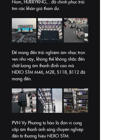
Nam, HURRYKNG,.. đã chinh phục trái 
tim các khán giả tham dự.
Để mang đến trải nghiệm âm nhạc trọn 
vẹn như vậy, không thể không nhắc đến 
chất lượng âm thanh đỉnh cao mà 
NEXO STM M46, M28, S118, B112 đã 
mang đến.
PVN Vy Phương tự hào là đơn vị cung 
cấp âm thanh ánh sáng chuyên nghiệp 
đến từ thương hiệu NEXO STM.