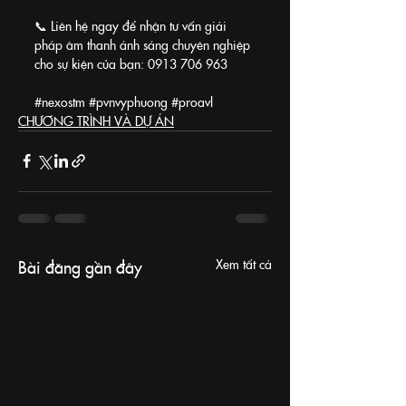
📞 Liên hệ ngay để nhận tư vấn giải 
pháp âm thanh ánh sáng chuyên nghiệp 
cho sự kiện của bạn: 0913 706 963
#nexostm
#pvnvyphuong
#proavl
CHƯƠNG TRÌNH VÀ DỰ ÁN
Xem tất cả
Bài đăng gần đây