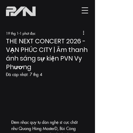
19 thg 1
1 phút đọc
THE NEXT CONCERT 2026 -
VẠN PHÚC CITY | Âm thanh
ánh sáng sự kiện PVN Vy
Phương
Đã cập nhật:
7 thg 4
Đêm nhạc quy tụ dàn nghệ sĩ cực chất 
như Quang Hùng MasterD, Bùi Công 