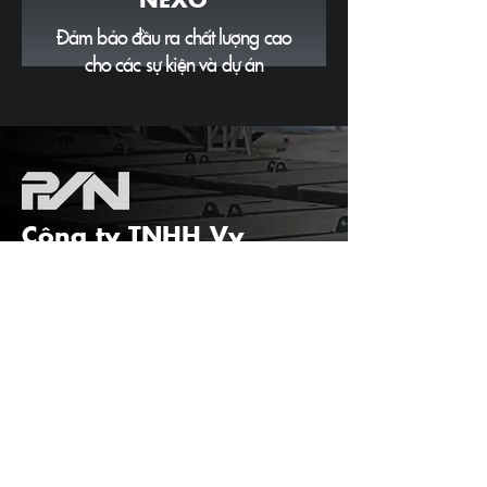
Đảm bảo đầu ra chất lượng cao
cho các sự kiện và dự án
Công ty TNHH Vy
Phương
(+84)
913 706 963
pvnvyphuong@gmail.com
5 Tân Trào
P. Ninh Kiều, TP. Cần Thơ
92000