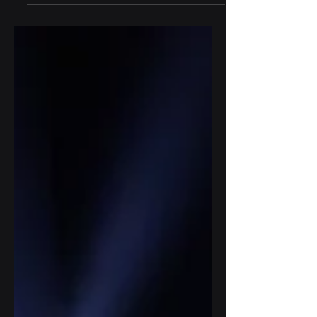
Minh — hệ thống NEXO STM M46 độc quyền,
Clay Paky. Concert, festival, sự kiện doanh
nghiệp. Liên hệ báo giá.