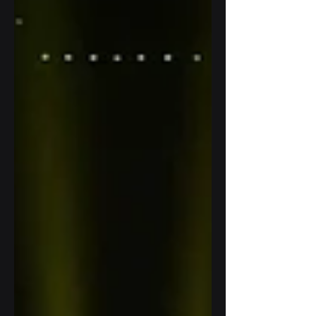
nước — từ các concert hàng chục nghìn khán
giả tại TP. Hồ Chí Minh đến lễ khánh thành nhà
máy tại các khu công nghiệp vùng xa.