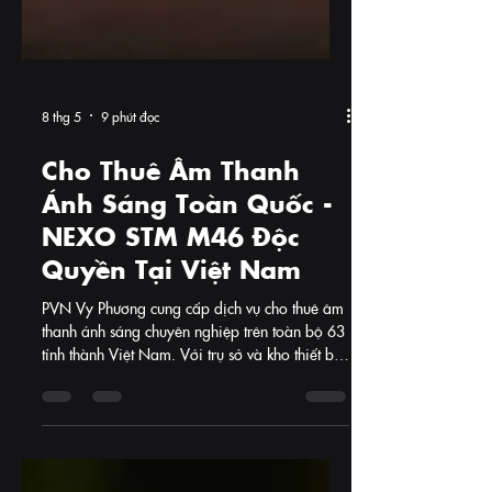
8 thg 5
9 phút đọc
Cho Thuê Âm Thanh
Ánh Sáng Toàn Quốc -
NEXO STM M46 Độc
Quyền Tại Việt Nam
PVN Vy Phương cung cấp dịch vụ cho thuê âm
thanh ánh sáng chuyên nghiệp trên toàn bộ 63
tỉnh thành Việt Nam. Với trụ sở và kho thiết bị
tại trung tâm TP. Cần Thơ, đội xe vận chuyển
riêng, và đội ngũ kỹ thuật sẵn sàng cơ động,
chúng tôi đã và đang triển khai thành công
hàng trăm sự kiện tại nhiều tỉnh thành trên cả