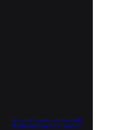
https://video.wixstatic.com/video/5bd4
89_0f48afb8629e44c0a95c15a2e3d91