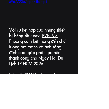
59a/720p/mp4/file.mp4
Với sự kết hợp của những thiết 
bị hàng đầu này, 
PVN Vy 
Phuong
 cam kết mang đến chất 
lượng âm thanh và ánh sáng 
đỉnh cao, góp phần tạo nên 
thành công cho Ngày Hội Du 
Lịch TP.HCM 2025.
Liên hệ PVN Vy Phuong Co., 
Ltd để được tư vấn và hỗ trợ về 
giải pháp âm thanh ánh sáng 
chuyên nghiệp cho sự kiện của 
bạn.
💥 Hotline: 0913 706 963
CHƯƠNG TRÌNH VÀ DỰ ÁN