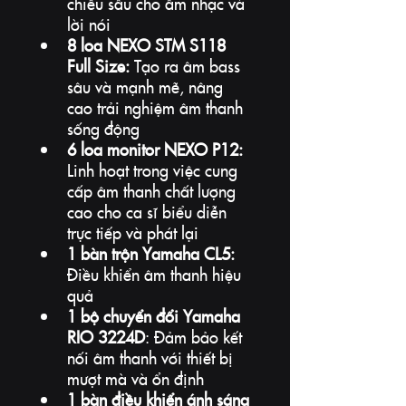
chiều sâu cho âm nhạc và 
lời nói
8 loa NEXO STM S118 
Full Size:
 Tạo ra âm bass 
sâu và mạnh mẽ, nâng 
cao trải nghiệm âm thanh 
sống động
6 loa monitor NEXO P12:
Linh hoạt trong việc cung 
cấp âm thanh chất lượng 
cao cho ca sĩ biểu diễn 
trực tiếp và phát lại
1 bàn trộn Yamaha CL5:
Điều khiển âm thanh hiệu 
quả
1 bộ chuyển đổi Yamaha 
RIO 3224D
: Đảm bảo kết 
nối âm thanh với thiết bị 
mượt mà và ổn định
1 bàn điều khiển ánh sáng 