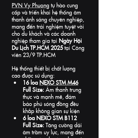
PVN Vy Phuong
 tự hào cung 
cấp và triển khai hệ thống âm 
thanh ánh sáng chuyên nghiệp, 
mang đến trải nghiệm tuyệt vời 
cho du khách và các doanh 
nghiệp tham gia ​tại 
Ngày Hội 
Du Lịch TP.HCM 2025
 tại Công 
viên 23/9 TP.HCM
Hệ thống thiết bị chất lượng 
cao được sử dụng:
16 loa 
NEXO STM M46
Full Size:
 Âm thanh trung 
thực và mạnh mẽ, đảm 
bảo phủ sóng đồng đều 
khắp không gian sự kiện
6 loa NEXO STM B112 
Full Size:
 Tăng cường dải 
âm trầm uy lực, mang đến 