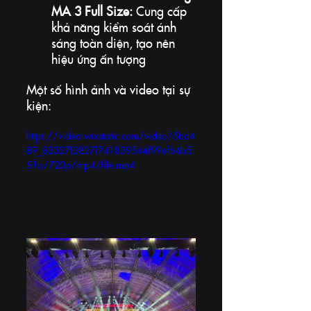
MA 3 Full Size:
 Cung cấp 
khả năng kiểm soát ánh 
sáng toàn diện, tạo nên 
hiệu ứng ấn tượng
Một số hình ảnh và video tại sự 
kiện:
https://video.wixstatic.com/video/5bd4
89_83327f2827f741839544f99ef64b5
51b/720p/mp4/file.mp4